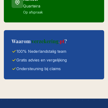
Quarteira
Op afspraak
Waarom
verzekering
.
pt
?
100% Nederlandstalig team
Gratis advies en vergelijking
Ondersteuning bij claims